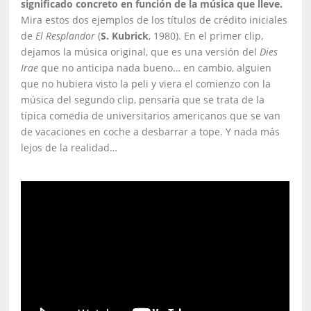
significado concreto en función de la música
que lleve.
Mira estos dos ejemplos de los títulos de crédito iniciales
de
El Resplandor
(
S.
Kubrick
, 1980). En el primer clip,
dejamos la música original, que es una versión del
Dies
Irae
que no anticipa nada bueno… en cambio, alguien
que no hubiera visto la peli y viera el comienzo con la
música del segundo clip, pensaría que se trata de la
típica comedia de universitarios americanos que se van
de vacaciones en coche a desbarrar a tope. Y nada más
lejos de la realidad…