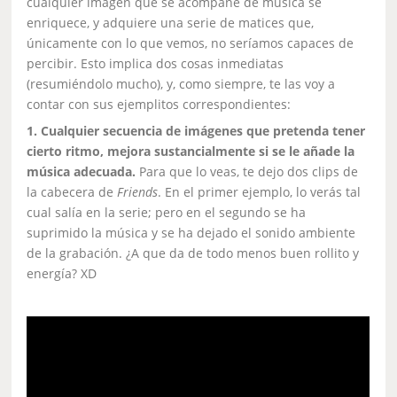
cualquier imagen que se acompañe de música se
enriquece, y adquiere una serie de matices que,
únicamente con lo que vemos, no seríamos capaces de
percibir. Esto implica dos cosas inmediatas
(resumiéndolo mucho), y, como siempre, te las voy a
contar con sus ejemplitos correspondientes:
1. Cualquier secuencia de imágenes que pretenda tener
cierto ritmo, mejora sustancialmente si se le añade la
música adecuada.
Para que lo veas, te dejo dos clips de
la cabecera de
Friends
. En el primer ejemplo, lo verás tal
cual salía en la serie; pero en el segundo se ha
suprimido la música y se ha dejado el sonido ambiente
de la grabación. ¿A que da de todo menos buen rollito y
energía? XD