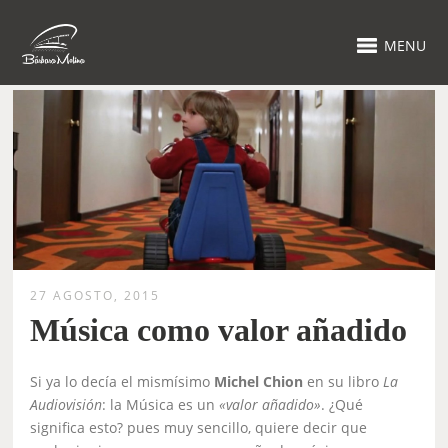
MENU
27 AGOSTO, 2015
Música como valor añadido
Si ya lo decía el mismísimo
Michel
Chion
en su libro
La
Audiovisión
: la Música es un
«valor añadido»
. ¿Qué
significa esto? pues muy sencillo, quiere decir que