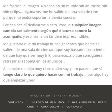
Me fascina la imagen. No concibo un mundo sin anuncios, sin
videoclips… alguna vez me he salido de una sala de cine
porque no podía soportar la banda sonora.
Por eso decidí dedicarme a esto. Porque
cualquier imagen
cambia radicalmente según qué discurso sonoro la
acompañe
, y eso forma un tándem imprescindible.
Me gustaría que mi trabajo nunca generara que nadie se
saliera de una sala de cine (aunque soy bastante consciente
de que hay que ser muy friki para eso…), o que consiguiera
retrasar el zapping en los anuncios…
Barbara Molina Ferrando
A lo mejor no dejo muy claro quién soy, pero parece que sí
tengo claro lo que quiero hacer con mi trabajo…
por algo hay
que empezar, ¿no?
© COPYRIGHT BARBARA MOLINA
QUIÉN SOY
UN POCO DE MI MÚSICA
HABLANDO DE MÚSICA Y
CINE
CURRICULUM
CONTACTO