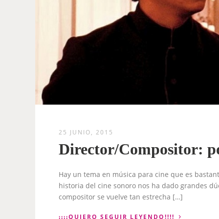
25 JUNIO, 2015
Director/Compositor: 
Hay un tema en música para cine que es bastante
historia del cine sonoro nos ha dado grandes dúo
compositor se vuelve tan estrecha […]
›
¡¡¡¡QUIERO SEGUIR LEYENDO!!!!