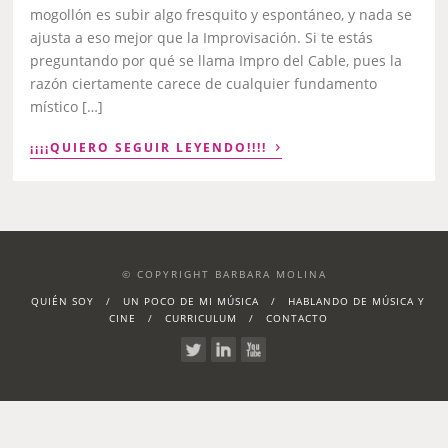
mogollón es subir algo fresquito y espontáneo, y nada se
ajusta a eso mejor que la Improvisación. Si te estás
preguntando por qué se llama Impro del Cable, pues la
razón ciertamente carece de cualquier fundamento
místico […]
›
¡¡¡¡QUIERO SEGUIR LEYENDO!!!!
© COPYRIGHT BARBARA MOLINA
QUIÉN SOY
UN POCO DE MI MÚSICA
HABLANDO DE MÚSICA Y
CINE
CURRICULUM
CONTACTO