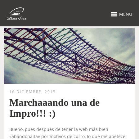
MENU
16 DICIEMBRE, 2015
Marchaaando una de
Impro!!! :)
Bueno, pues después de tener la web más bien
«abandonaíta» por motivos de curro, lo que me apetece